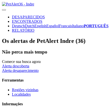
DESAPARECIDOS
ENCONTRADOS
Deutsch
Dutch
English
Español
Français
Italiano
PORTUGUÊS
RELATÓRIO
Os alertas de PetAlert Indre (36)
Não perca mais tempo
Comece sua busca agora
Alerta descoberta
Alerta desaparecimento
Ferramentas
Regiões vizinhas
Localidades
Informações